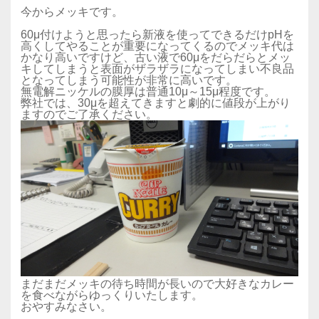
今からメッキです。
​60μ付けようと思ったら新液を使ってできるだけpHを
高くしてやることが重要になってくるのでメッキ代は
かなり高いですけど、古い液で60μをだらだらとメッ
キしてしまうと表面がザラザラになってしまい不良品
となってしまう可能性が非常に高いです。
無電解ニッケルの膜厚は普通10μ～15μ程度です。
弊社では、30μを超えてきますと劇的に値段が上がり
ますのでご了承ください。
まだまだメッキの待ち時間が長いので大好きなカレー
を食べながらゆっくりいたします。
おやすみなさい。