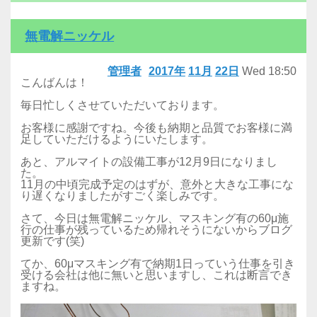
無電解ニッケル
管理者
2017年
11月
22日
Wed
18:50
こんばんは！
毎日忙しくさせていただいております。
​お客様に感謝ですね。今後も納期と品質でお客様に満
足していただけるようにいたします。
あと、アルマイトの設備工事が12月9日になりまし
た。
​11月の中頃完成予定のはずが、意外と大きな工事にな
り遅くなりましたがすごく楽しみです。
​さて、今日は無電解ニッケル、マスキング有の60μ施
行の仕事が残っているため帰れそうにないからブログ
更新です(笑)
​てか、60μマスキング有で納期1日っていう仕事を引き
受ける会社は他に無いと思いますし、これは断言でき
ますね。